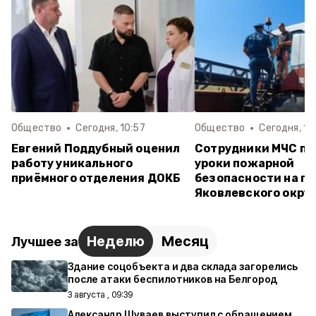
Общество
Сегодня, 10:57
Общество
Сегодня, 10
Евгений Поддубный оценил
Сотрудники МЧС пр
работу уникального
уроки пожарной
приёмного отделения ДОКБ
безопасности на по
Яковлевского окру
Неделю
Месяц
Лучшее за
Здание соцобъекта и два склада загорелись
после атаки беспилотников на Белгород
3 августа , 09:39
Александр Шуваев выступил с обращением