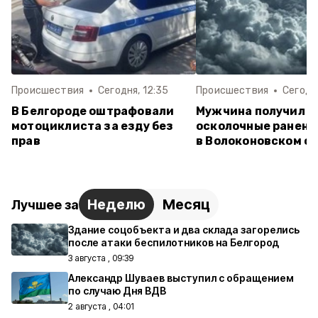
Происшествия
Сегодня, 12:35
Происшествия
Сегодня
В Белгороде оштрафовали
Мужчина получил
мотоциклиста за езду без
осколочные ранени
прав
в Волоконовском о
Неделю
Месяц
Лучшее за
Здание соцобъекта и два склада загорелись
после атаки беспилотников на Белгород
3 августа , 09:39
Александр Шуваев выступил с обращением
по случаю Дня ВДВ
2 августа , 04:01