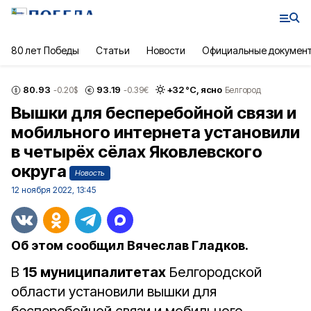
80 лет Победы
Статьи
Новости
Официальные докумен
80.93
93.19
+
32
°С,
ясно
-0.20
$
-0.39
€
Белгород
Вышки для бесперебойной связи и
мобильного интернета установили
в четырёх сёлах Яковлевского
округа
Новость
12 ноября 2022, 13:45
Об этом сообщил Вячеслав Гладков.
В
15 муниципалитетах
Белгородской
области установили вышки для