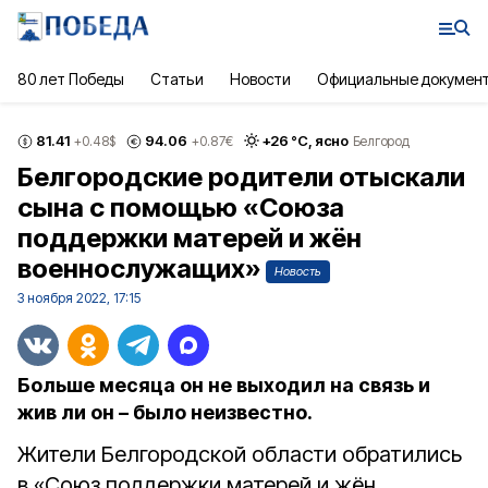
80 лет Победы
Статьи
Новости
Официальные докумен
81.41
94.06
+
26
°С,
ясно
+0.48
$
+0.87
€
Белгород
Белгородские родители отыскали
сына с помощью «Союза
поддержки матерей и жён
военнослужащих»
Новость
3 ноября 2022, 17:15
Больше месяца он не выходил на связь и
жив ли он – было неизвестно.
Жители Белгородской области обратились
в «Союз поддержки матерей и жён