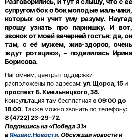
Разговорились, и тут я слышу, что с её
супругом бок о бок молодые мальчики,
которых он учит уму разуму. Наугад
прошу узнать про парнишку. И вот,
звонок от моей вечерней гостьи: да, он
там, с её мужем, жив-здоров, очень
ждут ротацию», – поделилась Ирина
Борисова.
Напомним, центры поддержки
расположены по адресам:
ул. Щорса, 15
и
проспект Б. Хмельницкого, 38
.
Консультация там бесплатная
с 09:00 до
18:00
. Также можно звонить по телефону:
8 (4722) 23–29–72.
Подпишись на «Победа 31»
в
Яндекс.Новости
. Обсуждай новости и