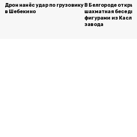
Дрон нанёс удар по грузовику
В Белгороде откры
в Шебекино
шахматная беседка
фигурами из Касли
завода