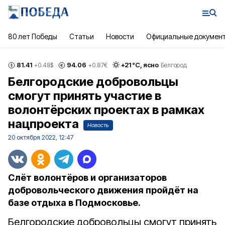
80 лет Победы
Статьи
Новости
Официальные докумен
81.41
94.06
+
21
°С,
ясно
+0.48
$
+0.87
€
Белгород
Белгородские добровольцы
смогут принять участие в
волонтёрских проектах в рамках
нацпроекта
Новость
20 октября 2022, 12:47
Слёт волонтёров и организаторов
добровольческого движения пройдёт на
базе отдыха в Подмосковье.
Белгородские добровольцы смогут принять