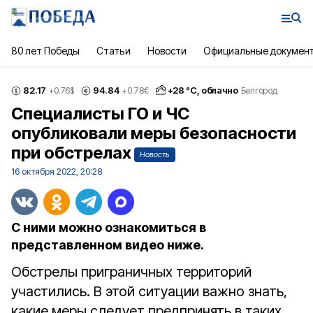
80 лет Победы
Статьи
Новости
Официальные докумен
82.17
94.84
+
28
°С,
облачно
+0.76
$
+0.78
€
Белгород
Специалисты ГО и ЧС
опубликовали меры безопасности
при обстрелах
Новость
16 октября 2022, 20:28
С ними можно ознакомиться в
представленном видео ниже.
Обстрелы приграничных территорий
участились. В этой ситуации важно знать,
какие меры следует предпринять в таких