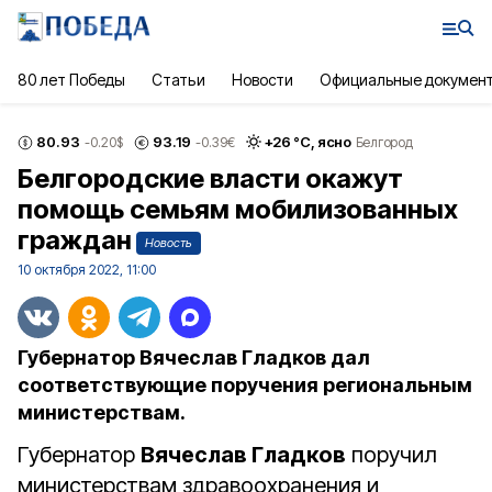
80 лет Победы
Статьи
Новости
Официальные докумен
80.93
93.19
+
26
°С,
ясно
-0.20
$
-0.39
€
Белгород
Белгородские власти окажут
помощь семьям мобилизованных
граждан
Новость
10 октября 2022, 11:00
Губернатор Вячеслав Гладков дал
соответствующие поручения региональным
министерствам.
Губернатор
Вячеслав Гладков
поручил
министерствам здравоохранения и