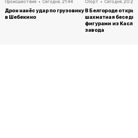
Происшествия
Сегодня, 21:44
Спорт
Сегодня, 20:24
Дрон нанёс удар по грузовику
В Белгороде откры
в Шебекино
шахматная беседка
фигурами из Касли
завода