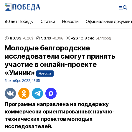
80 лет Победы
Статьи
Новости
Официальные докумен
80.93
93.19
+
26
°С,
ясно
-0.20
$
-0.39
€
Белгород
Молодые белгородские
исследователи смогут принять
участие в онлайн-проекте
«Умник»
Новость
5 октября 2022, 13:55
Программа направлена на поддержку
коммерчески ориентированных научно-
технических проектов молодых
исследователей.