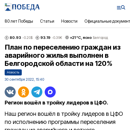
80 лет Победы
Статьи
Новости
Официальные докумен
80.93
93.19
+
21
°С,
ясно
-0.20
$
-0.39
€
Белгород
План по переселению граждан из
аварийного жилья выполнен в
Белгородской области на 120%
Новость
30 сентября 2022, 15:40
Регион вошёл в тройку лидеров в ЦФО.
Наш регион вошёл в тройку лидеров в ЦФО
по исполнению программы переселения