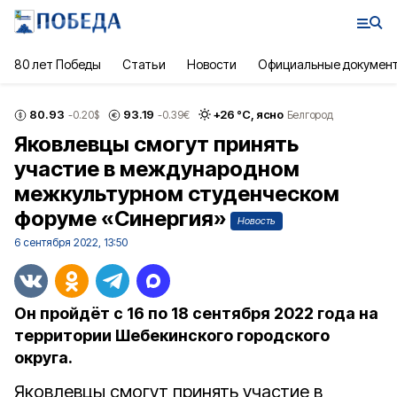
80 лет Победы
Статьи
Новости
Официальные докумен
80.93
93.19
+
26
°С,
ясно
-0.20
$
-0.39
€
Белгород
Яковлевцы смогут принять
участие в международном
межкультурном студенческом
форуме «Синергия»
Новость
6 сентября 2022, 13:50
Он пройдёт с 16 по 18 сентября 2022 года на
территории Шебекинского городского
округа.
Яковлевцы смогут принять участие в