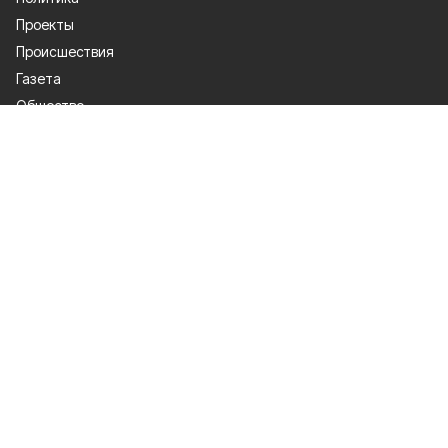
Проекты
Происшествия
Газета
Общество
Экономика
О проекте
Об издании
Правила использования
Рекламодателям
Специальная оценка условий труда
Политика конфиденциальности
Мы в соцсетях
Сетевое издание «Победа 31» зарегистрировано Федеральной службой