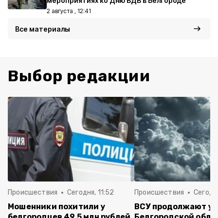
мероприятиях ко Дню ВДВ в Белгороде
2 августа , 12:41
Все материалы
Выбор редакции
Происшествия
Сегодня, 11:52
Происшествия
Сегодня
Мошенники похитили у
ВСУ продолжают уд
белгородцев 49,5 млн рублей
Белгородской обла