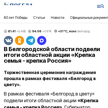
80 лет Победы
Статьи
Новости
Официальные докумен
81.41
94.06
+
31
°С,
ясно
+0.48
$
+0.87
€
Белгород
В Белгородской области подвели
итоги областной акции «Крепка
семья - крепка Россия»
Торжественная церемония награждения
прошла в рамках фестиваля «Белгород в
цвету».
В рамках фестиваля «Белгород в цвету»
подвели итоги областной акции
«Крепка
семья - крепка Россия»
. Губернатор