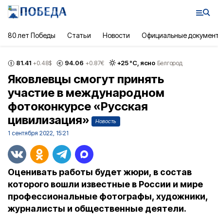
80 лет Победы
Статьи
Новости
Официальные докумен
81.41
94.06
+
25
°С,
ясно
+0.48
$
+0.87
€
Белгород
Яковлевцы смогут принять
участие в международном
фотоконкурсе «Русская
цивилизация»
Новость
1 сентября 2022, 15:21
Оценивать работы будет жюри, в состав
которого вошли известные в России и мире
профессиональные фотографы, художники,
журналисты и общественные деятели.