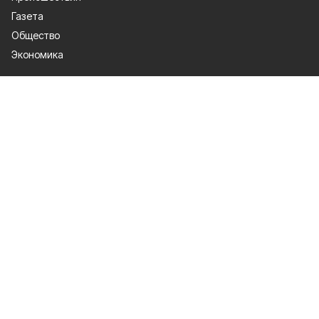
Газета
Общество
Экономика
О проекте
Об издании
Правила использования
Рекламодателям
Специальная оценка условий труда
Политика конфиденциальности
Мы в соцсетях
Сетевое издание «Победа 31» зарегистрировано Федеральной службой
по надзору в сфере связи, информационных технологий и массовых
коммуникаций 27.08.2021. Свидетельство о регистрации ЭЛ № ФС 77 —
81761.