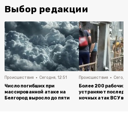
Выбор редакции
Происшествия
Сегодня, 12:51
Происшествия
Сегодня
Число погибших при
Более 200 рабочих
массированной атаке на
устраняют последс
Белгород выросло до пяти
ночных атак ВСУ в 