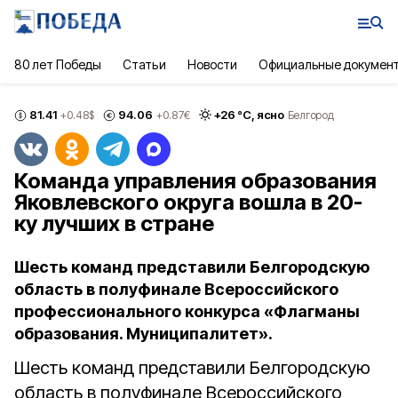
80 лет Победы
Статьи
Новости
Официальные докумен
81.41
94.06
+
26
°С,
ясно
+0.48
$
+0.87
€
Белгород
Команда управления образования
Яковлевского округа вошла в 20-
ку лучших в стране
Шесть команд представили Белгородскую
область в полуфинале Всероссийского
профессионального конкурса «Флагманы
образования. Муниципалитет».
Шесть команд представили Белгородскую
область в полуфинале Всероссийского