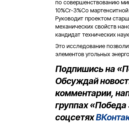
по совершенствованию ми
10%Cr-3%Co мартенситной 
Руководит проектом старш
механических свойств нан
кандидат технических нау
Это исследование позволи
элементов угольных энерг
Подпишись на «П
Обсуждай новости
комментарии, на
группах «Победа 
соцсетях
ВКонта