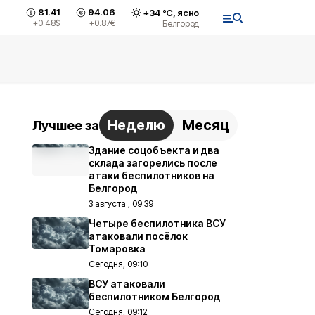
81.41
94.06
+
34
°С,
ясно
+0.48
$
+0.87
€
Белгород
Неделю
Месяц
Лучшее за
Здание соцобъекта и два
склада загорелись после
атаки беспилотников на
Белгород
3 августа , 09:39
Четыре беспилотника ВСУ
атаковали посёлок
Томаровка
Сегодня, 09:10
ВСУ атаковали
беспилотником Белгород
Сегодня, 09:12