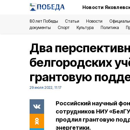
Новости Яковлевск
80 лет Победы
Статьи
Новости
Официаль
документы
Спорт
Культура
Политика
П
Два перспективн
белгородских уч
грантовую подд
29 июля 2022, 11:17
Российский научный фон
сотрудников НИУ «БелГУ
продлил грантовую под
энергетики.