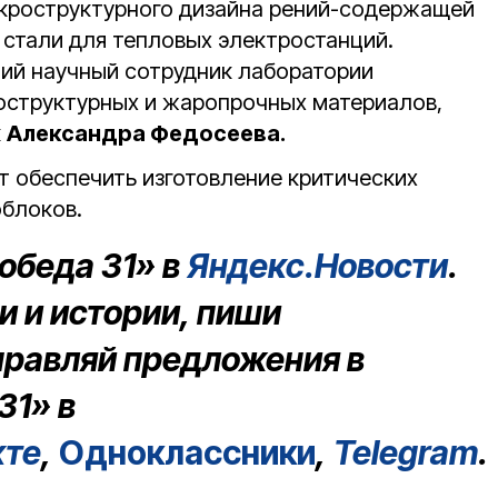
кроструктурного дизайна рений-содержащей
стали для тепловых электростанций.
ий научный сотрудник лаборатории
оструктурных и жаропрочных материалов,
к
Александра Федосеева.
т обеспечить изготовление критических
облоков.
обеда 31» в
Яндекс.Новости
.
 и истории, пиши
правляй предложения в
31» в
кте
,
Одноклассники
,
Telegram
.