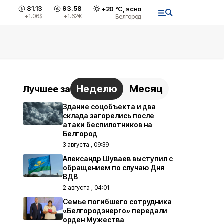
81.13
93.58
+
20
°С,
ясно
+1.06
$
+1.62
€
Белгород
Неделю
Месяц
Лучшее за
Здание соцобъекта и два
склада загорелись после
атаки беспилотников на
Белгород
3 августа , 09:39
Александр Шуваев выступил с
обращением по случаю Дня
ВДВ
2 августа , 04:01
Семье погибшего сотрудника
«Белгородэнерго» передали
орден Мужества