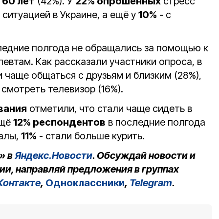
т
60 лет
(42%). У
22% опрошенных
стресс
с ситуацией в Украине, а ещё у
10%
- с
ледние полгода не обращались за помощью к
евтам. Как рассказали участники опроса, в
 чаще общаться с друзьям и близким (28%),
 смотреть телевизор (16%).
вания
отметили, что стали чаще сидеть в
ещё
12% респондентов
в последние полгода
иалы,
11%
- стали больше курить.
» в
Яндекс.Новости
. Обсуждай новости и
ии, направляй предложения в группах
Контакте
,
Одноклассники
,
Telegram
.