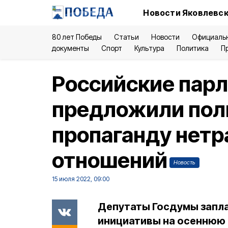
Новости Яковлевск
80 лет Победы
Статьи
Новости
Официаль
документы
Спорт
Культура
Политика
П
Российские пар
предложили пол
пропаганду нет
отношений
Новость
15 июля 2022, 09:00
Депутаты Госдумы запл
инициативы на осеннюю 