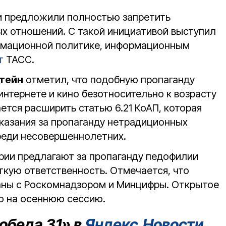
и предложили полностью запретить
х отношений. С такой инициативой выступил
рмационной политике, информационным
т
ТАСС.
тейн
отметил, что подобную пропаганду
интернете и кино безотносительно к возрасту
ется расширить статью 6.21 КоАП, которая
аказания за пропаганду нетрадиционных
реди несовершеннолетних.
рии предлагают за пропаганду педофилии
ткую ответственность. Отмечается, что
аны с Роскомнадзором и Минцифры. Открытое
о на осеннюю сессию.
обеда 31» в
Яндекс.Новости
.