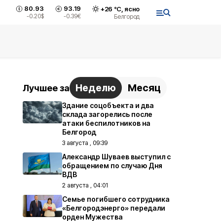
80.93
93.19
+
26
°С,
ясно
-0.20
$
-0.39
€
Белгород
Неделю
Месяц
Лучшее за
Здание соцобъекта и два
склада загорелись после
атаки беспилотников на
Белгород
3 августа , 09:39
Александр Шуваев выступил с
обращением по случаю Дня
ВДВ
2 августа , 04:01
Семье погибшего сотрудника
«Белгородэнерго» передали
орден Мужества