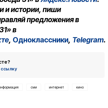
 и истории, пиши
правляй предложения в
31» в
кте
,
Одноклассники
,
Telegram
.
сте?
ссылку
информация
сми
интернет
кино