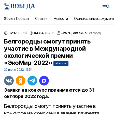
80 лет Победы
Статьи
Новости
Официальные докумен
82.17
94.84
+
25
°С,
облачно
+0.76
$
+0.78
€
Белгород
Белгородцы смогут принять
участие в Международной
экологической премии
«ЭкоМир-2022»
Новость
30 июня 2022, 15:54
Заявки на конкурс принимаются до 31
октября 2022 года.
Белгородцы смогут принять участие в
конкурсе на соискание звания лауреата