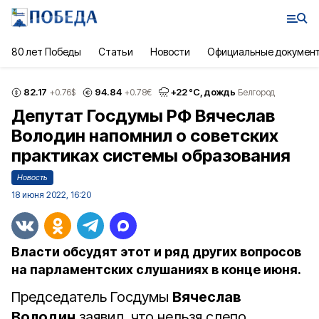
80 лет Победы
Статьи
Новости
Официальные докумен
82.17
94.84
+
22
°С,
дождь
+0.76
$
+0.78
€
Белгород
Депутат Госдумы РФ Вячеслав
Володин напомнил о советских
практиках системы образования
Новость
18 июня 2022, 16:20
Власти обсудят этот и ряд других вопросов
на парламентских слушаниях в конце июня.
Председатель Госдумы
Вячеслав
Володин
заявил, что нельзя слепо