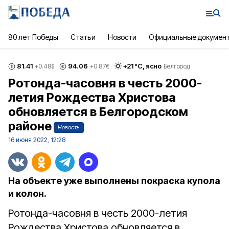
80 лет Победы
Статьи
Новости
Официальные докумен
81.41
94.06
+
21
°С,
ясно
+0.48
$
+0.87
€
Белгород
Ротонда-часовня в честь 2000-
летия Рождества Христова
обновляется в Белгородском
районе
Новость
16 июня 2022, 12:28
На объекте уже выполнены покраска купола
и колон.
Ротонда-часовня в честь 2000-летия
Рождества Христова обновляется в