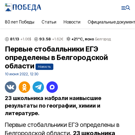
80 лет Победы
Статьи
Новости
Официальные докумен
81.13
93.58
+
21
°С,
ясно
+1.06
$
+1.62
€
Белгород
Первые стобалльники ЕГЭ
определены в Белгородской
области
Новость
10 июня 2022, 12:30
23 школьника набрали наивысшие
результаты по географии, химии и
литературе.
Первые стобалльники ЕГЭ определены в
Белгородской области.
23 школьника