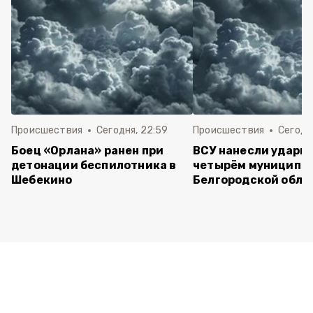
Происшествия
Сегодня, 22:59
Происшествия
Сегодня
Боец «Орлана» ранен при
ВСУ нанесли удары 
детонации беспилотника в
четырём муниципа
Шебекино
Белгородской обла