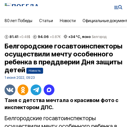
80 лет Победы
Статьи
Новости
Официальные докумен
81.41
94.06
+
34
°С,
ясно
+0.48
$
+0.87
€
Белгород
Белгородские госавтоинспекторы
осуществили мечту особенного
ребенка в преддверии Дня защиты
детей
Новость
1 июня 2022, 09:23
Таня с детства мечтала о красивом фото с
инспектором ДПС.
Белгородские госавтоинспекторы
осуществили мечту особенного ребенка в