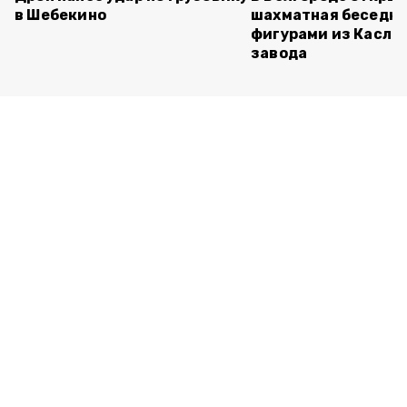
в Шебекино
шахматная беседка
фигурами из Касли
завода