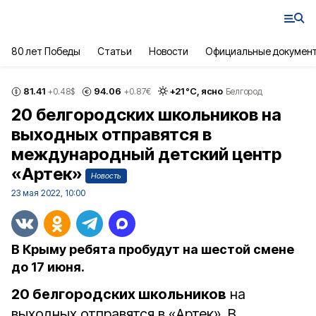
80 лет Победы
Статьи
Новости
Официальные докумен
81.41
94.06
+
21
°С,
ясно
+0.48
$
+0.87
€
Белгород
20 белгородских школьников на
выходных отправятся в
международный детский центр
«Артек»
Новость
23 мая 2022, 10:00
В Крыму ребята пробудут на шестой смене
до 17 июня.
20 белгородских школьников
на
выходных отправятся в «Артек». В