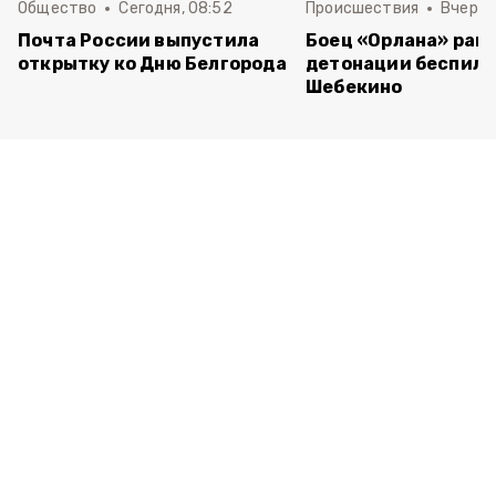
Общество
Сегодня, 08:52
Происшествия
Вчера,
Почта России выпустила
Боец «Орлана» ране
открытку ко Дню Белгорода
детонации беспило
Шебекино