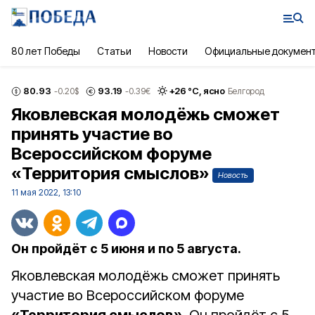
80 лет Победы
Статьи
Новости
Официальные докумен
80.93
93.19
+
26
°С,
ясно
-0.20
$
-0.39
€
Белгород
Яковлевская молодёжь сможет
принять участие во
Всероссийском форуме
«Территория смыслов»
Новость
11 мая 2022, 13:10
Он пройдёт с 5 июня и по 5 августа.
Яковлевская молодёжь сможет принять
участие во Всероссийском форуме