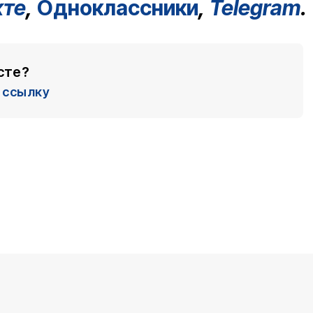
кте
,
Одноклассники
,
Telegram
.
сте?
ссылку