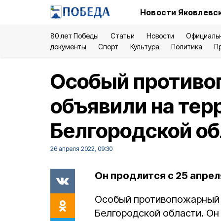
Новости Яковлевск
80 лет Победы
Статьи
Новости
Официаль
документы
Спорт
Культура
Политика
П
Особый против
объявили на тер
Белгородской об
26 апреля 2022, 09:30
Он продлится с 25 апреля
Особый противопожарный 
Белгородской области. Он