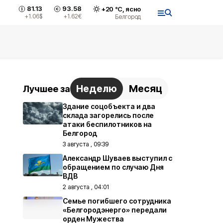
81.13
93.58
+
20
°С,
ясно
+1.06
$
+1.62
€
Белгород
Неделю
Месяц
Лучшее за
Здание соцобъекта и два
склада загорелись после
атаки беспилотников на
Белгород
3 августа , 09:39
Александр Шуваев выступил с
обращением по случаю Дня
ВДВ
2 августа , 04:01
Семье погибшего сотрудника
«Белгородэнерго» передали
орден Мужества