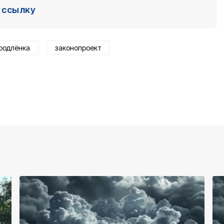
ссылку
родлёнка
законопроект