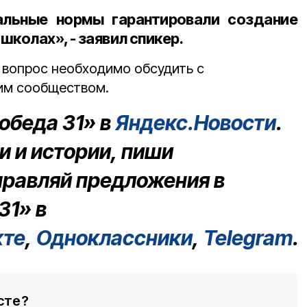
льные нормы гарантировали создание
 школах», - заявил спикер.
т вопрос необходимо обсудить с
им сообществом.
обеда 31» в
Яндекс.Новости
.
 и истории, пиши
правляй предложения в
31» в
кте
,
Одноклассники
,
Telegram
.
сте?