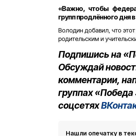
«Важно, чтобы федера
групп продлённого дня в
Володин добавил, что это
родительским и учительск
Подпишись на «П
Обсуждай новости
комментарии, на
группах «Победа 
соцсетях
ВКонта
Нашли опечатку в тек