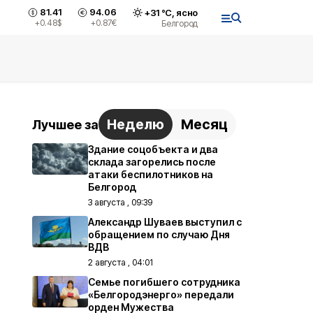
81.41
94.06
+
31
°С,
ясно
+0.48
$
+0.87
€
Белгород
Неделю
Месяц
Лучшее за
Здание соцобъекта и два
склада загорелись после
атаки беспилотников на
Белгород
3 августа , 09:39
Александр Шуваев выступил с
обращением по случаю Дня
ВДВ
2 августа , 04:01
Семье погибшего сотрудника
«Белгородэнерго» передали
орден Мужества