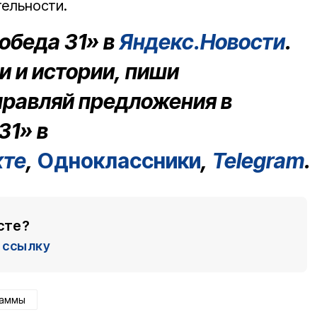
тельности.
обеда 31» в
Яндекс.Новости
.
 и истории, пиши
правляй предложения в
31» в
кте
,
Одноклассники
,
Telegram
.
сте?
ссылку
раммы