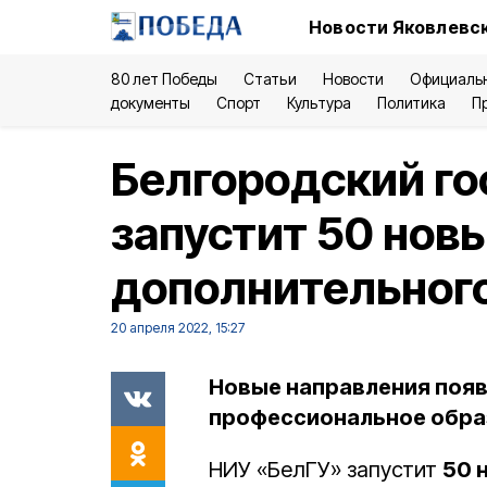
Новости Яковлевск
80 лет Победы
Статьи
Новости
Официаль
документы
Спорт
Культура
Политика
П
Белгородский го
запустит 50 нов
дополнительног
20 апреля 2022, 15:27
Новые направления появ
профессиональное обра
НИУ «БелГУ» запустит
50 