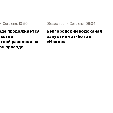
Сегодня, 10:50
Общество
Сегодня, 08:04
оде продолжается
Белгородский водоканал
льство
запустил чат-бота в
тной развязки на
«Максе»
ом проезде