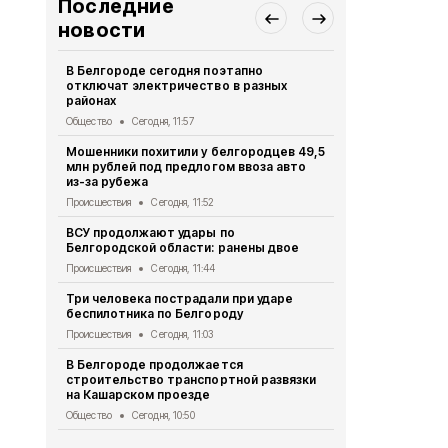
Последние
новости
В Белгороде сегодня поэтапно
Мужчина по
отключат электричество в разных
беспилотник
районах
округе
Общество
Сегодня, 11:57
Происшествия
Мошенники похитили у белгородцев 49,5
ВСУ атаков
млн рублей под предлогом ввоза авто
Происшествия
из-за рубежа
Четыре бес
Происшествия
Сегодня, 11:52
посёлок То
ВСУ продолжают удары по
Происшествия
Белгородской области: ранены двое
Шуваев: ВСУ
Происшествия
Сегодня, 11:44
Белгородск
Три человека пострадали при ударе
Происшествия
беспилотника по Белгороду
425 белгор
Происшествия
Сегодня, 11:03
получили су
В Белгороде продолжается
граждан
строительство транспортной развязки
Экономика
Се
на Кашарском проезде
Общество
Сегодня, 10:50