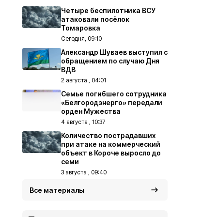
Четыре беспилотника ВСУ
атаковали посёлок
Томаровка
Сегодня, 09:10
Александр Шуваев выступил с
обращением по случаю Дня
ВДВ
2 августа , 04:01
Семье погибшего сотрудника
«Белгородэнерго» передали
орден Мужества
4 августа , 10:37
Количество пострадавших
при атаке на коммерческий
объект в Короче выросло до
семи
3 августа , 09:40
Все материалы