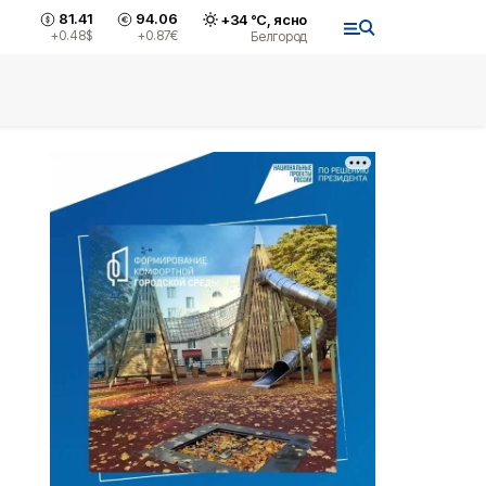
81.41
94.06
+
34
°С,
ясно
+0.48
$
+0.87
€
Белгород