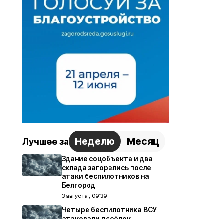
Неделю
Месяц
Лучшее за
Здание соцобъекта и два
склада загорелись после
атаки беспилотников на
Белгород
3 августа , 09:39
Четыре беспилотника ВСУ
атаковали посёлок