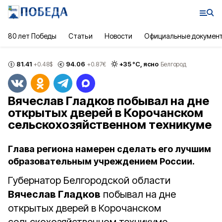
80 лет Победы
Статьи
Новости
Официальные докумен
81.41
94.06
+
35
°С,
ясно
+0.48
$
+0.87
€
Белгород
Вячеслав Гладков побывал на дне
открытых дверей в Корочанском
сельскохозяйственном техникуме
Глава региона намерен сделать его лучшим
образовательным учреждением России.
Губернатор Белгородской области
Вячеслав Гладков
побывал на дне
открытых дверей в Корочанском