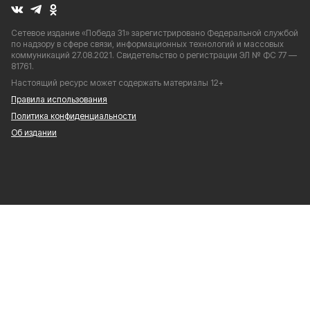
Сетевое издание «Победа 31» зарегистрировано Федеральной службой
по надзору в сфере связи, информационных технологий и массовых
коммуникаций 27.08.2021. Свидетельство о регистрации ЭЛ № ФС 77 —
81761.
Настоящий ресурс может содержать материалы 12+
Правила использования
Политика конфиденциальности
Об издании