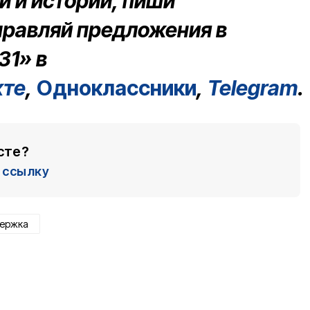
 и истории, пиши
правляй предложения в
31» в
кте
,
Одноклассники
,
Telegram
.
сте?
ссылку
держка