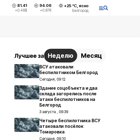
81.41
94.06
+
25
°С,
ясно
+0.48
$
+0.87
€
Белгород
Неделю
Месяц
Лучшее за
ВСУ атаковали
беспилотником Белгород
Сегодня, 09:12
Здание соцобъекта и два
склада загорелись после
атаки беспилотников на
Белгород
3 августа , 09:39
Четыре беспилотника ВСУ
атаковали посёлок
Томаровка
Сегодня, 09:10