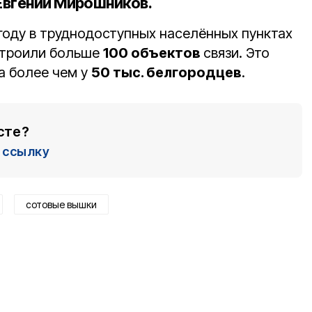
Евгений Мирошников
.
году в труднодоступных населённых пунктах
строили больше
100 объектов
связи. Это
а более чем у
50 тыс. белгородцев
.
сте?
ссылку
сотовые вышки