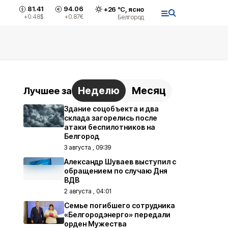
81.41
94.06
+
26
°С,
ясно
+0.48
$
+0.87
€
Белгород
Неделю
Месяц
Лучшее за
Здание соцобъекта и два
склада загорелись после
атаки беспилотников на
Белгород
3 августа , 09:39
Александр Шуваев выступил с
обращением по случаю Дня
ВДВ
2 августа , 04:01
Семье погибшего сотрудника
«Белгородэнерго» передали
орден Мужества