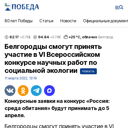
80 лет Победы
Статьи
Новости
Официальные докумен
82.17
94.84
+
25
°С,
облачно
+0.76
$
+0.78
€
Белгород
Белгородцы смогут принять
участие в VI Всероссийском
конкурсе научных работ по
социальной экологии
Новость
11 марта 2022, 13:19
Конкурсные заявки на конкурс «Россия:
среда обитания» будут принимать до 5
апреля.
Белгородцы смогут принять участие в VI