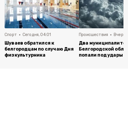
Спорт
Сегодня, 04:01
Происшествия
Вчера,
Шуваев обратился к
Два муниципалите
белгородцам по случаю Дня
Белгородской обла
физкультурника
попали под удары В