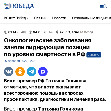
80 лет Победы
Статьи
Новости
Официальные докумен
81.41
94.06
+
25
°С,
ясно
+0.48
$
+0.87
€
Белгород
Онкологические заболевания
заняли лидирующие позиции
по уровню смертности в РФ
Новость
19 февраля 2022, 12:00
Вице-премьер РФ Татьяна Голикова
отметила, что власти оказывают
всестороннюю помощь в вопросах
профилактики, диагностики и лечения рака.
Вице-премьер
Татьяна Голикова