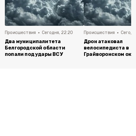
Происшествия
Сегодня, 22:20
Происшествия
Сегодня
Два муниципалитета
Дрон атаковал
Белгородской области
велосипедиста в
попали под удары ВСУ
Грайворонском окр