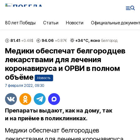
80 лет Победы
Статьи
Новости
Официальные докумен
81.41
94.06
+
34
°С,
ясно
+0.48
$
+0.87
€
Белгород
Медики обеспечат белгородцев
лекарствами для лечения
коронавируса и ОРВИ в полном
объёме
Новость
7 февраля 2022, 09:30
Препараты выдают, как на дому, так
и на приёме в поликлиниках.
Медики обеспечат белгородцев
лекарствами для лечения коронавируса