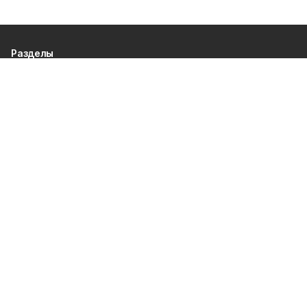
Разделы
80 лет Победы
Новости
Статьи
Официальные документы
Спорт
Культура
Политика
Проекты
Происшествия
Газета
Общество
Экономика