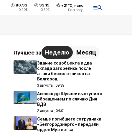
80.93
93.19
+
21
°С,
ясно
-0.20
$
-0.39
€
Белгород
Неделю
Месяц
Лучшее за
Здание соцобъекта и два
склада загорелись после
атаки беспилотников на
Белгород
3 августа , 09:39
Александр Шуваев выступил с
обращением по случаю Дня
ВДВ
2 августа , 04:01
Семье погибшего сотрудника
«Белгородэнерго» передали
орден Мужества