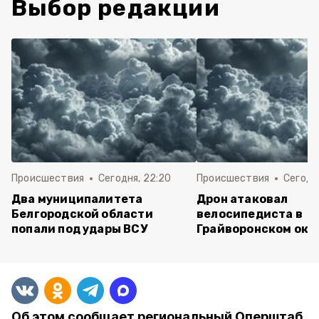
Выбор редакции
Происшествия
Сегодня, 22:20
Происшествия
Сегодня
Два муниципалитета
Дрон атаковал
Белгородской области
велосипедиста в
попали под удары ВСУ
Грайворонском окр
Об этом сообщает региональный Оперштаб.