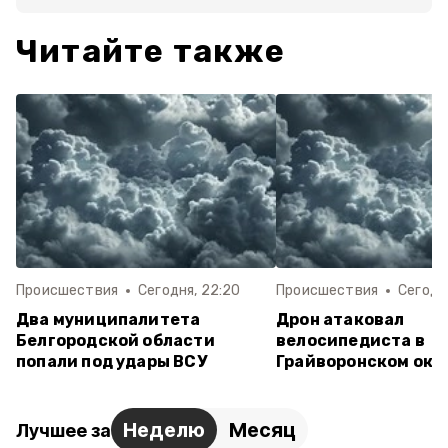
Читайте также
Происшествия
Сегодня, 22:20
Происшествия
Сегодня
Два муниципалитета
Дрон атаковал
Белгородской области
велосипедиста в
попали под удары ВСУ
Грайворонском окр
Неделю
Месяц
Лучшее за