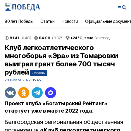
80 лет Победы
Статьи
Новости
Официальные докумен
81.41
94.06
+
24
°С,
ясно
+0.48
$
+0.87
€
Белгород
Клуб легкоатлетического
многоборья «Эра» из Томаровки
выиграл грант более 700 тысяч
рублей
Новость
28 января 2022, 15:45
Проект клуба «Богатырский Рейтинг»
стартует уже в марте 2022 года.
Белгородская региональная общественная
организация
«Клуб легкоатлетического