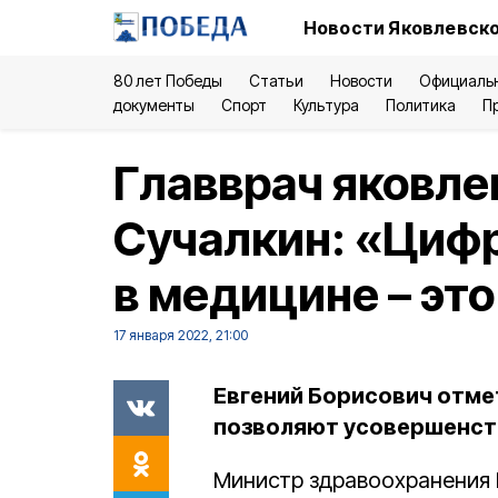
Новости Яковлевско
80 лет Победы
Статьи
Новости
Официаль
документы
Спорт
Культура
Политика
П
Главврач яковле
Сучалкин: «Циф
в медицине – эт
17 января 2022, 21:00
Евгений Борисович отме
позволяют усовершенст
Министр здравоохранения