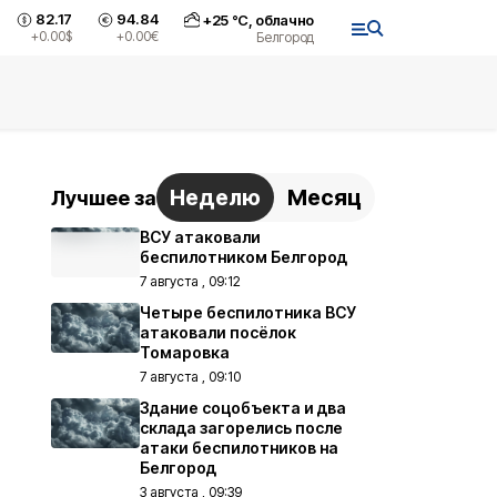
82.17
94.84
+
25
°С,
облачно
+0.00
$
+0.00
€
Белгород
Неделю
Месяц
Лучшее за
ВСУ атаковали
беспилотником Белгород
7 августа , 09:12
Четыре беспилотника ВСУ
атаковали посёлок
Томаровка
7 августа , 09:10
Здание соцобъекта и два
склада загорелись после
атаки беспилотников на
Белгород
3 августа , 09:39