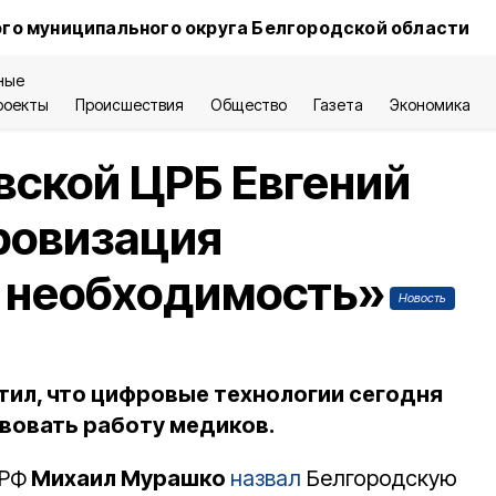
го муниципального округа Белгородской области
ные
роекты
Происшествия
Общество
Газета
Экономика
вской ЦРБ Евгений
ровизация
о необходимость»
Новость
тил, что цифровые технологии сегодня
вовать работу медиков.
 РФ
Михаил Мурашко
назвал
Белгородскую