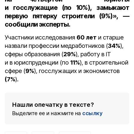
и госслужащие (по 10%), замыкают
первую пятерку строители (9%)», —
сообщили эксперты.
Участники исследования
60 лет
и старше
назвали профессии медработников (
34%
),
сферы образования (
29%
), работу в IT
и в юриспруденции (по
11%
), в строительной
сфере (
9%
), госслужащих и экономистов
(7%
).
Нашли опечатку в тексте?
Выделите ее и нажмите на
ссылку