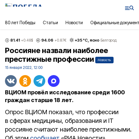
80 лет Победы
Статьи
Новости
Официальные докумен
81.41
94.06
+
35
°С,
ясно
+0.48
$
+0.87
€
Белгород
Россияне назвали наиболее
престижные профессии
Новость
15 января 2022, 12:00
ВЦИОМ провёл исследование среди 1600
граждан старше 18 лет.
Опрос ВЦИОМ показал, что профессии
в сферах медицины, образования и IT
россияне считают наиболее престижными.
Об этом
сообщает
«РИА Новости».