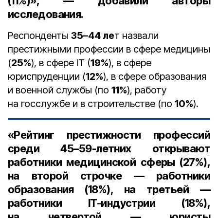
(11%)», — добавили авторы
исследования.
Респонденты
35–44 ле
т назвали
престижными профессии в сфере медицины
(
25%
), в сфере IT (
19%
), в сфере
юриспруденции (
12%
), в сфере образования
и военной службы (по
11%
), работу
на госслужбе и в строительстве (по
10%
).
«Рейтинг престижности профессий
среди 45–59-летних открывают
работники медицинской сферы (27%),
на второй строчке — работники
образования (18%), на третьей —
работники IT-индустрии (18%),
на четвертой — юристы