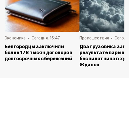
Экономика
Сегодня, 15:47
Происшествия
Сегодня
Белгородцы заключили
Два грузовика заго
более 178 тысяч договоров
результате взрыва
долгосрочных сбережений
беспилотника в хут
Жданов