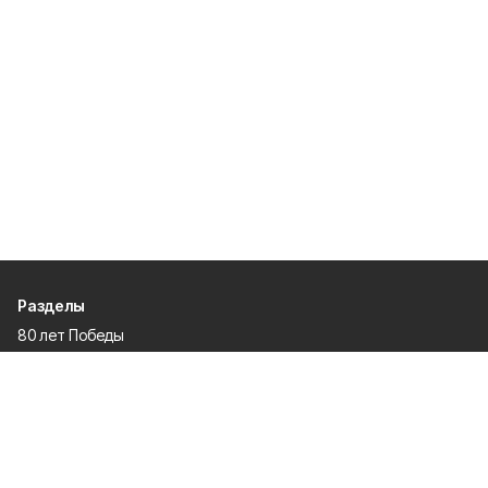
Разделы
80 лет Победы
Новости
Статьи
Официальные документы
Спорт
Культура