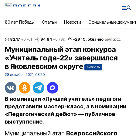
80 лет Победы
Статьи
Новости
Официальные докумен
82.17
94.84
+
29
°С,
облачно
+0.76
$
+0.78
€
Белгород
Муниципальный этап конкурса
«Учитель года-22» завершился
в Яковлевском округе
Новость
28 декабря 2021, 08:20
В номинации «Лучший учитель» педагоги
представили мастер-класс, а в номинации
«Педагогический дебют» — публичное
выступление.
Муниципальный этап
Всероссийского