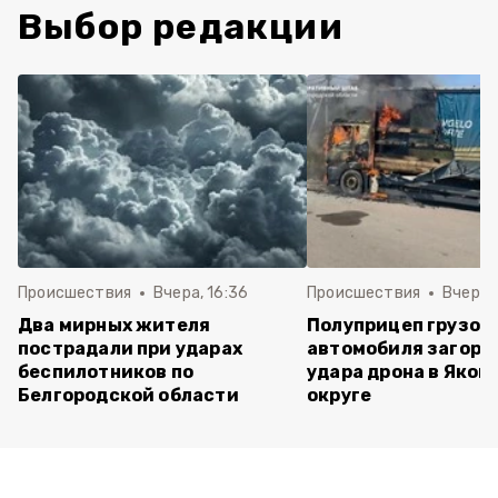
Выбор редакции
Происшествия
Вчера, 16:36
Происшествия
Вчера, 
Два мирных жителя
Полуприцеп грузов
пострадали при ударах
автомобиля загоре
беспилотников по
удара дрона в Яков
Белгородской области
округе