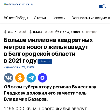
80 лет Победы
Статьи
Новости
Официальные докумен
82.17
94.84
+
16
°С,
облачно
+0.00
$
+0.00
€
Белгород
Больше миллиона квадратных
метров нового жилья введут
в Белгородской области
в 2021 году
Новость
7 декабря 2021, 10:00
Об этом губернатору региона Вячеславу
Гладкову доложил его заместитель
Владимир Базаров.
1 165 000 кв. м. нового жилья введут