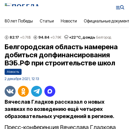
80 лет Победы
Статьи
Новости
Официальные докумен
82.17
94.84
+
22
°С,
дождь
+0.76
$
+0.78
€
Белгород
Белгородская область намерена
добиться допфинансирования
ВЭБ.РФ при строительстве школ
Новость
2 декабря 2021, 12:13
Вячеслав Гладков рассказал о новых
заявках по возведению ещё четырех
образовательных учреждений в регионе.
Пресс-конференция Вячеслава Гладкова