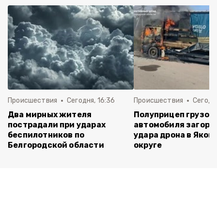
Происшествия
Сегодня, 16:36
Происшествия
Сегодня
Два мирных жителя
Полуприцеп грузов
пострадали при ударах
автомобиля загоре
беспилотников по
удара дрона в Яков
Белгородской области
округе