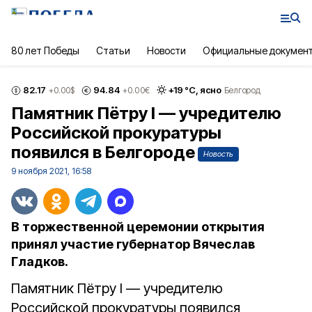
80 лет Победы
Статьи
Новости
Официальные докумен
82.17
94.84
+
19
°С,
ясно
+0.00
$
+0.00
€
Белгород
Памятник Пётру I — учредителю
Российской прокуратуры
появился в Белгороде
Новость
9 ноября 2021, 16:58
В торжественной церемонии открытия
принял участие губернатор Вячеслав
Гладков.
Памятник Пётру I — учредителю
Российской прокуратуры появился