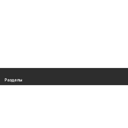
Разделы
80 лет Победы
Новости
Статьи
Официальные документы
Спорт
Культура