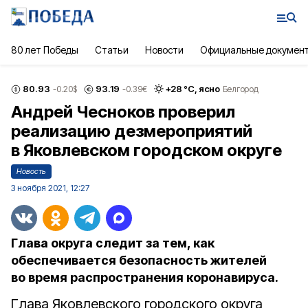
80 лет Победы
Статьи
Новости
Официальные докумен
80.93
93.19
+
28
°С,
ясно
-0.20
$
-0.39
€
Белгород
Андрей Чесноков проверил
реализацию дезмероприятий
в Яковлевском городском округе
Новость
3 ноября 2021, 12:27
Глава округа следит за тем, как
обеспечивается безопасность жителей
во время распространения коронавируса.
Глава Яковлевского городского округа