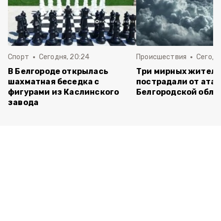
Спорт
Сегодня, 20:24
Происшествия
Сегодня
В Белгороде открылась
Три мирных жител
шахматная беседка с
пострадали от атак
фигурами из Каслинского
Белгородской обла
завода