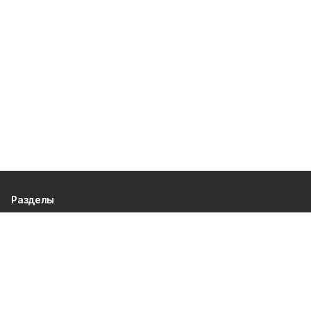
Разделы
80 лет Победы
Новости
Статьи
Официальные документы
Спорт