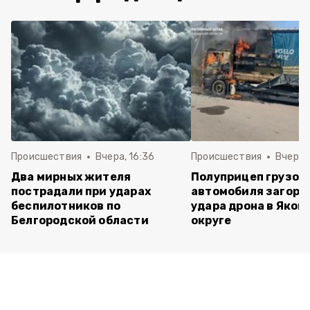
Происшествия
Вчера, 16:36
Происшествия
Вчера, 
Два мирных жителя
Полуприцеп грузов
пострадали при ударах
автомобиля загоре
беспилотников по
удара дрона в Яков
Белгородской области
округе