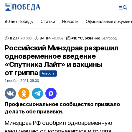
80 лет Победы
Статьи
Новости
Официальные докумен
82.17
94.84
+
16
°С,
облачно
+0.00
$
+0.00
€
Белгород
Российский Минздрав разрешил
одновременное введение
«Спутника Лайт» и вакцины
от гриппа
Новость
1 ноября 2021, 09:00
Профессиональное сообщество призвало
делать обе прививки.
Минздрав РФ одобрил одновременную
вакцинацию от коронавируса и гриппа.