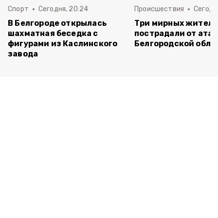
Спорт
Сегодня, 20:24
Происшествия
Сегодня
В Белгороде открылась
Три мирных жител
шахматная беседка с
пострадали от атак
фигурами из Каслинского
Белгородской обла
завода