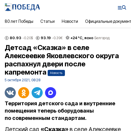
80 лет Победы
Статьи
Новости
Официальные докумен
80.93
93.19
+
24
°С,
ясно
-0.20
$
-0.39
€
Белгород
Детсад «Сказка» в селе
Алексеевке Яковлевского округа
распахнул двери после
капремонта
Новость
5 октября 2021, 08:28
Территория детского сада и внутренние
помещения теперь оборудованы
по современным стандартам.
Детский сад
«Сказка»
в селе Алексеевке