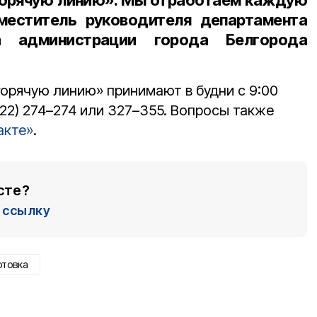
горячую линию». Мы отработаем каждую
еститель руководителя департамента
ва администрации города Белгорода
горячую линию» принимают в будни с 9:00
722) 274–274 или 327–355. Вопросы также
акте»
.
сте?
ссылку
отовка