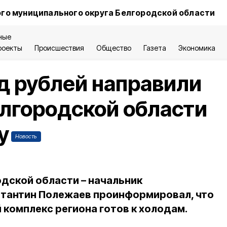
го муниципального округа Белгородской области
ные
роекты
Происшествия
Общество
Газета
Экономика
д рублей направили
елгородской области
у
Новость
дской области – начальник
тантин Полежаев проинформировал, что
омплекс региона готов к холодам.