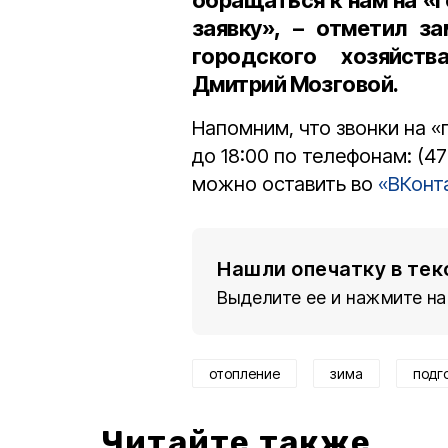
обращаться к нам на «
заявку», – отметил
зам
городского хозяйст
Дмитрий Мозговой
.
Напомним, что звонки на «
до 18:00 по телефонам: (4
можно оставить во
«ВКонт
Нашли опечатку в тек
Выделите ее и нажмите на
отопление
зима
подг
Читайте также