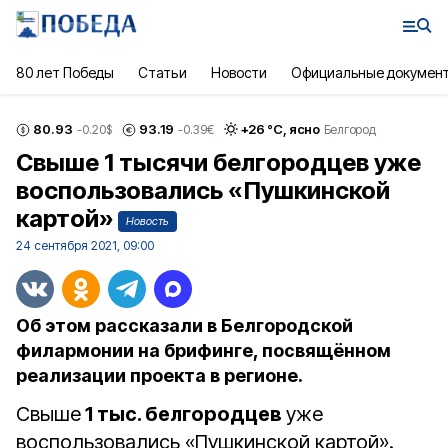
80 лет Победы
Статьи
Новости
Официальные докумен
80.93
93.19
+
26
°С,
ясно
-0.20
$
-0.39
€
Белгород
Свыше 1 тысячи белгородцев уже
воспользовались «Пушкинской
картой»
Новость
24 сентября 2021, 09:00
Об этом рассказали в Белгородской
филармонии на брифинге, посвящённом
реализации проекта в регионе.
Свыше
1 тыс. белгородцев
уже
воспользовались «Пушкинской картой».