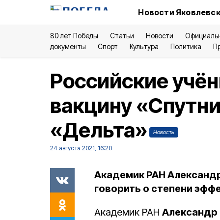
Новости Яковлевск
80 лет Победы
Статьи
Новости
Официаль
документы
Спорт
Культура
Политика
П
Российские учё
вакцину «Спутни
«Дельта»
Новость
24 августа 2021, 16:20
Академик РАН Александр
говорить о степени эфф
Академик РАН
Александр 