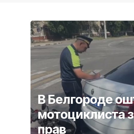
В Белгороде о
мотоциклиста з
прав