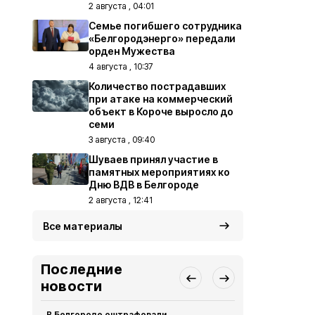
2 августа , 04:01
Семье погибшего сотрудника
«Белгородэнерго» передали
орден Мужества
4 августа , 10:37
Количество пострадавших
при атаке на коммерческий
объект в Короче выросло до
семи
3 августа , 09:40
Шуваев принял участие в
памятных мероприятиях ко
Дню ВДВ в Белгороде
2 августа , 12:41
Все материалы
Последние
новости
В Белгороде оштрафовали
Пять беспи