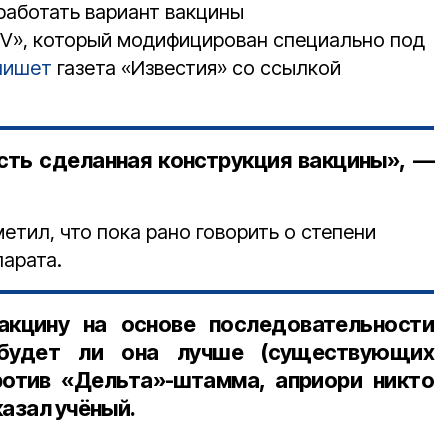
работать вариант вакцины
 V», который модифицирован специально под
пишет
газета «Известия» со ссылкой
сть сделанная конструкция вакцины», —
метил, что пока рано говорить о степени
парата.
акцину на основе последовательности
 будет ли она лучше (существующих
ротив «Дельта»-штамма, априори никто
казал учёный.