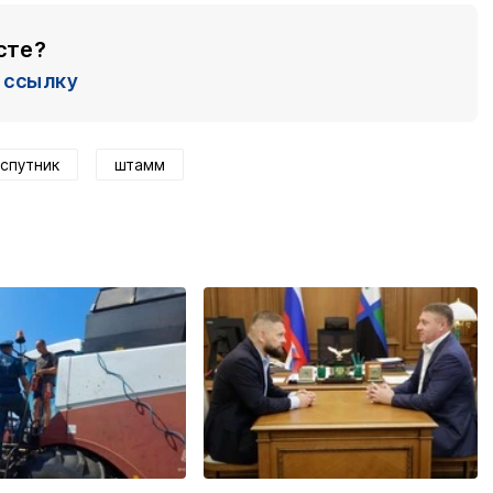
сте?
ссылку
спутник
штамм