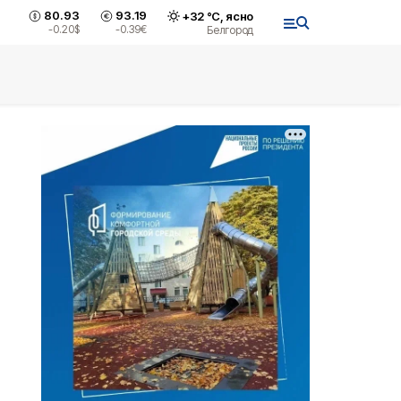
80.93
93.19
+
32
°С,
ясно
-0.20
$
-0.39
€
Белгород