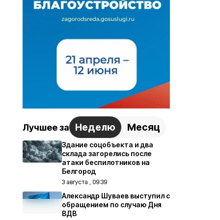
Неделю
Месяц
Лучшее за
Здание соцобъекта и два
склада загорелись после
атаки беспилотников на
Белгород
3 августа , 09:39
Александр Шуваев выступил с
обращением по случаю Дня
ВДВ