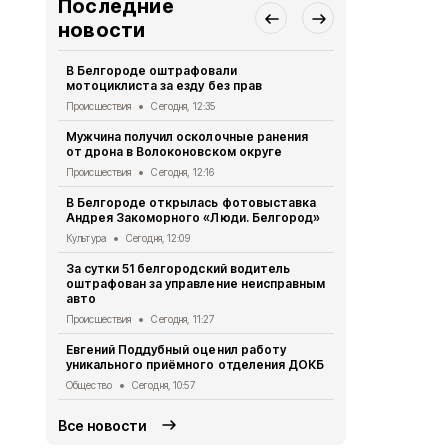
Последние
новости
В Белгороде оштрафовали
Пять беспи
мотоциклиста за езду без прав
Яковлевски
Происшествия
Сегодня, 12:35
Происшествия
Мужчина получил осколочные ранения
Три беспило
от дрона в Волоконовском округе
Белгородо
Происшествия
Сегодня, 12:16
Происшествия
В Белгороде открылась фотовыставка
Сотрудники
Андрея Закоморного «Люди. Белгород»
пожарной б
Яковлевско
Культура
Сегодня, 12:09
Общество
Се
За сутки 51 белгородский водитель
оштрафован за управление неисправным
Шуваев: ВСУ
авто
Белгородск
Происшествия
Сегодня, 11:27
Происшествия
Евгений Поддубный оценил работу
Белгородск
уникального приёмного отделения ДОКБ
более 1,1 м
Общество
Сегодня, 10:57
Экономика
Се
Все новости