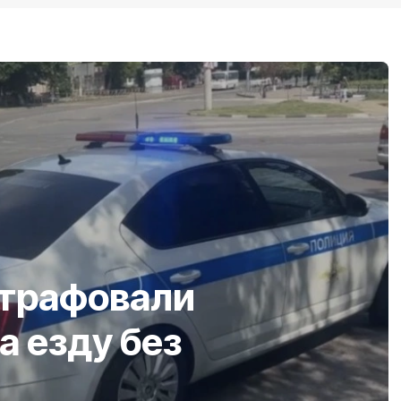
штрафовали
а езду без