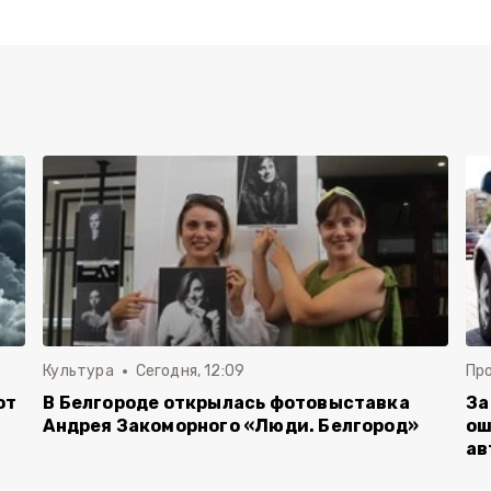
Культура
Сегодня, 12:09
Пр
от
В Белгороде открылась фотовыставка
За
Андрея Закоморного «Люди. Белгород»
ош
ав