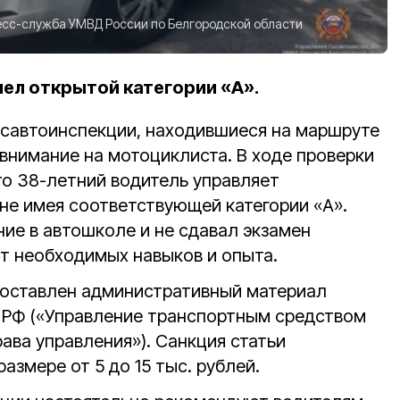
сс-служба УМВД России по Белгородской области
мел открытой категории «А».
осавтоинспекции, находившиеся на маршруте
внимание на мотоциклиста. В ходе проверки
то 38-летний водитель управляет
не имея соответствующей категории «А».
ие в автошколе и не сдавал экзамен
ет необходимых навыков и опыта.
составлен административный материал
АП РФ («Управление транспортным средством
ава управления»). Санкция статьи
азмере от 5 до 15 тыс. рублей.