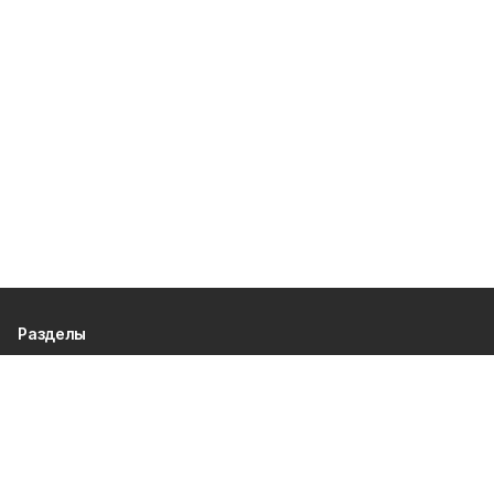
Разделы
80 лет Победы
Новости
Статьи
Официальные документы
Спорт