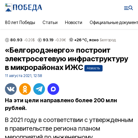
80 лет Победы
Статьи
Новости
Официальные докумен
80.93
93.19
+
26
°С,
ясно
-0.20
$
-0.39
€
Белгород
«Белгородэнерго» построит
электросетевую инфраструктуру
в микрорайонах ИЖС
Новость
11 августа 2021, 12:58
На эти цели направлено более 200 млн
рублей.
В 2021 году в соответствии с утвержденным
в правительстве региона планом
мероприятий по инженерному