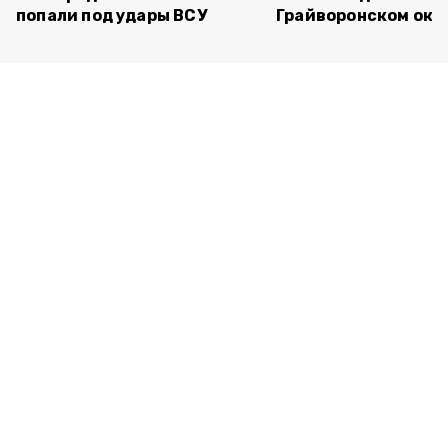
попали под удары ВСУ
Грайворонском окр