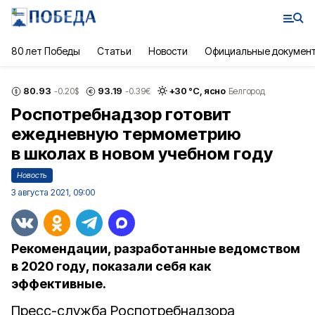
80 лет Победы
Статьи
Новости
Официальные докумен
80.93
93.19
+
30
°С,
ясно
-0.20
$
-0.39
€
Белгород
Роспотребнадзор готовит
ежедневную термометрию
в школах в новом учебном году
Новость
3 августа 2021, 09:00
Рекомендации, разработанные ведомством
в 2020 году, показали себя как
эффективные.
Пресс-служба Роспотребнадзора